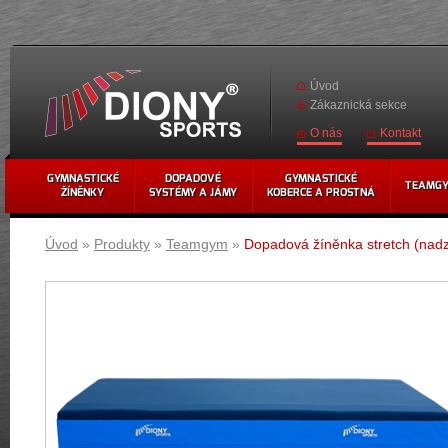
Úvod
Zákaznická sekce
Kontakt
O nás
GYMNASTICKÉ
DOPADOVÉ
GYMNASTICKÉ
TEAMG
ŽÍNĚNKY
SYSTÉMY A JÁMY
KOBERCE A PROSTNÁ
Úvod
»
Produkty
»
Teamgym
»
Dopadová žíněnka stretch (nad