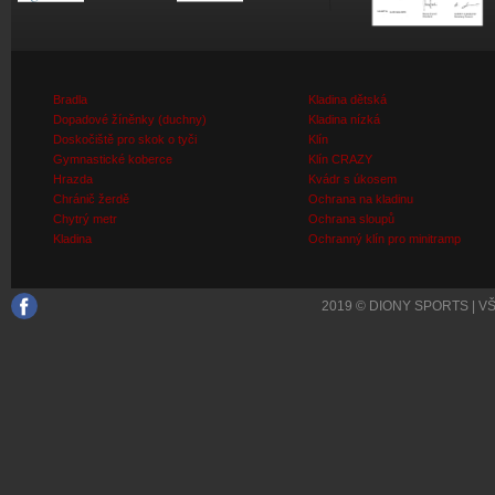
Bradla
Kladina dětská
Dopadové žíněnky (duchny)
Kladina nízká
Doskočiště pro skok o tyči
Klín
Gymnastické koberce
Klín CRAZY
Hrazda
Kvádr s úkosem
Chránič žerdě
Ochrana na kladinu
Chytrý metr
Ochrana sloupů
Kladina
Ochranný klín pro minitramp
2019 © DIONY SPORTS | 