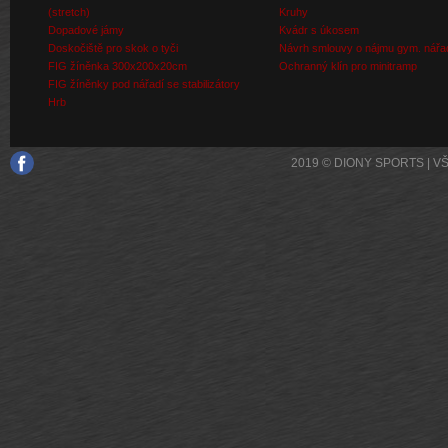
(stretch)
Kruhy
Dopadové jámy
Kvádr s úkosem
Doskočiště pro skok o tyči
Návrh smlouvy o nájmu gym. nářa
FIG žíněnka 300x200x20cm
Ochranný klín pro minitramp
FIG žíněnky pod nářadí se stabilizátory
Hrb
2019 © DIONY SPORTS | 