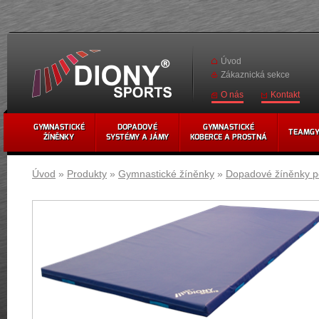
Úvod
Zákaznická sekce
Kontakt
O nás
GYMNASTICKÉ
DOPADOVÉ
GYMNASTICKÉ
TEAMG
ŽÍNĚNKY
SYSTÉMY A JÁMY
KOBERCE A PROSTNÁ
Úvod
»
Produkty
»
Gymnastické žíněnky
»
Dopadové žíněnky p