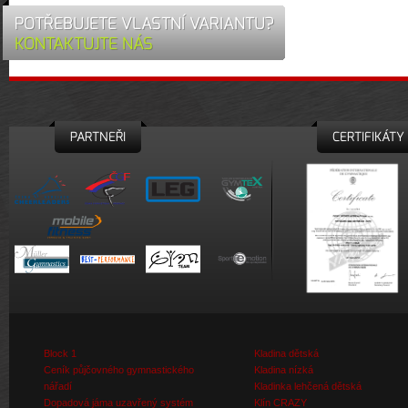
POTŘEBUJETE VLASTNÍ VARIANTU?
KONTAKTUJTE NÁS
PARTNEŘI
CERTIFIKÁTY
Block 1
Kladina dětská
Ceník půjčovného gymnastického
Kladina nízká
nářadí
Kladinka lehčená dětská
Dopadová jáma uzavřený systém
Klín CRAZY