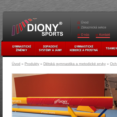
Úvod
Zákaznická sekce
Kontakt
O nás
GYMNASTICKÉ
DOPADOVÉ
GYMNASTICKÉ
TEAMG
ŽÍNĚNKY
SYSTÉMY A JÁMY
KOBERCE A PROSTNÁ
Úvod
»
Produkty
»
Dětská gymnastika a metodické prvky
»
Och