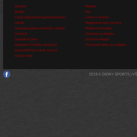
Airtrack
Kladina
Bradla
Klín
Ceník půjčovného gymnastického
Límec k můstku
nářadí
Magnesium box na nohy
Dopadová jáma uzavřený systém
Molitanové kvádry
(stretch)
Ochrana na kladinu
Dopadové jámy
Ochrana sloupů
Dopadové žíněnky (duchny)
Ochranné bloky pro kladinu
Doskočiště pro skok vysoký
Chytrý metr
2019 © DIONY SPORTS | 