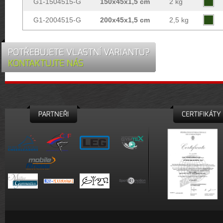
G1-1504515-G
150x45x1,5 cm
2 kg
G1-2004515-G
200x45x1,5 cm
2,5 kg
POTŘEBUJETE VLASTNÍ VARIANTU?
KONTAKTUJTE NÁS
PARTNEŘI
CERTIFIKÁTY