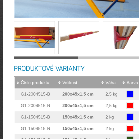
PRODUKTOVÉ VARIANTY
Číslo produktu
Velikost
Váha
Barva
G1-2004515-B
200x45x1,5 cm
2,5 kg
G1-2004515-R
200x45x1,5 cm
2,5 kg
G1-1504515-B
150x45x1,5 cm
2 kg
G1-1504515-R
150x45x1,5 cm
2 kg