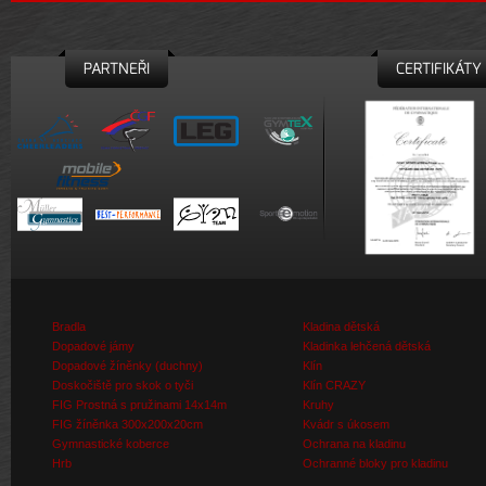
PARTNEŘI
CERTIFIKÁTY
Bradla
Kladina dětská
Dopadové jámy
Kladinka lehčená dětská
Dopadové žíněnky (duchny)
Klín
Doskočiště pro skok o tyči
Klín CRAZY
FIG Prostná s pružinami 14x14m
Kruhy
FIG žíněnka 300x200x20cm
Kvádr s úkosem
Gymnastické koberce
Ochrana na kladinu
Hrb
Ochranné bloky pro kladinu