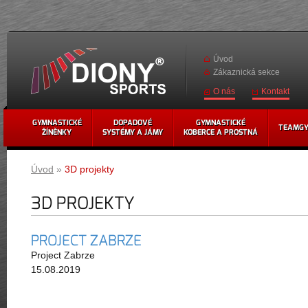
Úvod
Zákaznická sekce
Kontakt
O nás
GYMNASTICKÉ
DOPADOVÉ
GYMNASTICKÉ
TEAMG
ŽÍNĚNKY
SYSTÉMY A JÁMY
KOBERCE A PROSTNÁ
Úvod
»
3D projekty
3D PROJEKTY
PROJECT ZABRZE
Project Zabrze
15.08.2019