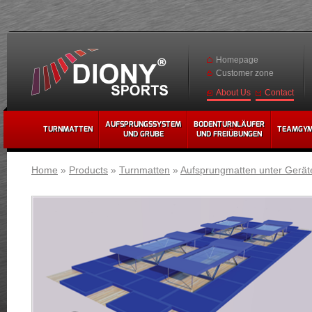
Homepage
Customer zone
Contact
About Us
AUFSPRUNGSSYSTEM
BODENTURNLÄUFER
TURNMATTEN
TEAMGY
UND GRUBE
UND FREIÜBUNGEN
Home
»
Products
»
Turnmatten
»
Aufsprungmatten unter Gerät