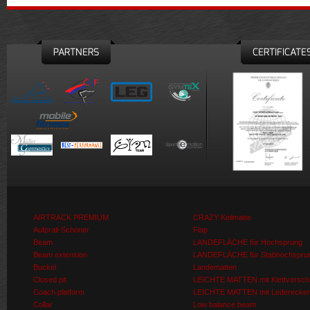
PARTNERS
CERTIFICATE
AIRTRACK PREMIUM
CRAZY Keilmatte
Aufprall-Schoner
Flap
Beam
LANDEFLÄCHE für Hochsprung
Beam extension
LANDEFLÄCHE für Stabhochspru
Buckel
Landematten
Closed pit
LEICHTE MATTEN mit Klettversch
Coach platform
LEICHTE MATTEN mit Lederecke
Collar
Low balance beam