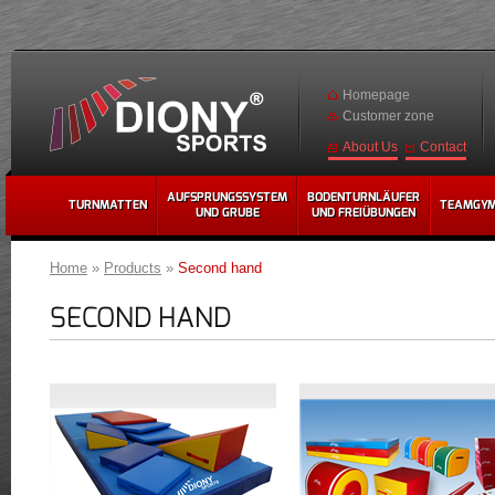
Homepage
Customer zone
Contact
About Us
AUFSPRUNGSSYSTEM
BODENTURNLÄUFER
TURNMATTEN
TEAMGY
UND GRUBE
UND FREIÜBUNGEN
Home
»
Products
»
Second hand
SECOND HAND