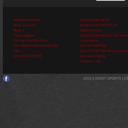
AKROBATIKBAHN
KLASSISCHE MATTE
Beam extension
KLASSISCHE MATTEN mit
Block 1
Klettverschluss
Coach platform
KLASSISCHE MATTEN mit Ledere
FIG mat 300x200x20cm
Landematten
FIG NIEDERSPRUNGMATTEN
LEICHTE MATTEN
Flap
LEICHTE MATTEN mit Lederecke
GRUBENSYSTEME
Mat classic folding
Poledance mat
2019 © DIONY SPORTS | 