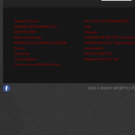
Aufprall-Schoner
FIG TURN-SCHWINGBODEN
BARREN MATTENSATZ FIG-
Flap
ZERTIFIZIERT
Hexagon
Beam support mat
KLASSISCHE MATTEN mit Ledere
BEWEGLICHE GRUBENSYSTEME
LANDEFLÄCHE für Stabhochspru
Buckel
Landematten
Closed pit
LEICHTE MATTEN
Coach platform
Magnesium box for feet
Covers run up 200x100x33 cm
2019 © DIONY SPORTS | 