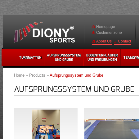
Homepage
Customer zone
Contact
About Us
AUFSPRUNGSSYSTEM
BODENTURNLÄUFER
TURNMATTEN
TEAMGY
UND GRUBE
UND FREIÜBUNGEN
Home
»
Products
»
Aufsprungssystem und Grube
AUFSPRUNGSSYSTEM UND GRUBE