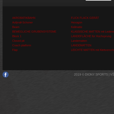
AKROBATIKBAHN
FLICK FLACK GERÄT
Aufprall-Schoner
Hexagon
Beam
Keilmatte
BEWEGLICHE GRUBENSYSTEME
KLASSISCHE MATTEN mit Ledere
Block 1
LANDEFLÄCHE für Hochsprung
Closed pit
Landematten
Coach platform
LANDEMATTEN
Flap
LEICHTE MATTEN mit Klettversch
2019 © DIONY SPORTS | 