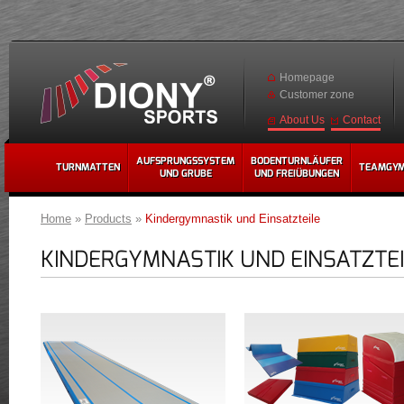
Homepage
Customer zone
Contact
About Us
AUFSPRUNGSSYSTEM
BODENTURNLÄUFER
TURNMATTEN
TEAMGY
UND GRUBE
UND FREIÜBUNGEN
Home
»
Products
»
Kindergymnastik und Einsatzteile
KINDERGYMNASTIK UND EINSATZTE