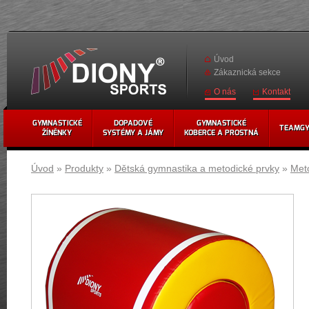
Úvod
Zákaznická sekce
Kontakt
O nás
GYMNASTICKÉ
DOPADOVÉ
GYMNASTICKÉ
TEAMG
ŽÍNĚNKY
SYSTÉMY A JÁMY
KOBERCE A PROSTNÁ
Úvod
»
Produkty
»
Dětská gymnastika a metodické prvky
»
Met