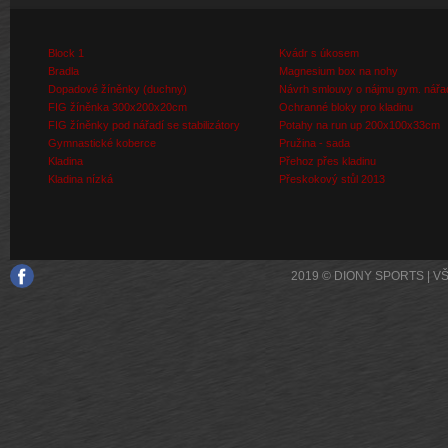
Block 1
Kvádr s úkosem
Bradla
Magnesium box na nohy
Dopadové žíněnky (duchny)
Návrh smlouvy o nájmu gym. nářa
FIG žíněnka 300x200x20cm
Ochranné bloky pro kladinu
FIG žíněnky pod nářadí se stabilizátory
Potahy na run up 200x100x33cm
Gymnastické koberce
Pružina - sada
Kladina
Přehoz přes kladinu
Kladina nízká
Přeskokový stůl 2013
2019 © DIONY SPORTS | 