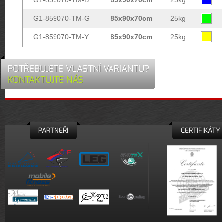
G1-859070-TM-B
85x90x70cm
25kg
G1-859070-TM-G
85x90x70cm
25kg
G1-859070-TM-Y
85x90x70cm
25kg
POTŘEBUJETE VLASTNÍ VARIANTU?
KONTAKTUJTE NÁS
PARTNEŘI
CERTIFIKÁTY