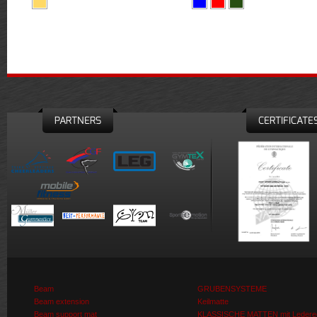
PARTNERS
CERTIFICATE
Beam
GRUBENSYSTEME
Beam extension
Keilmatte
Beam support mat
KLASSISCHE MATTEN mit Ledere