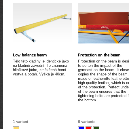
Low balance beam
Protection on the beam
Tělo této kladiny je identické jako
Protection on the beam is des
na kladině závodní. To znamená
to soften the impact of the
hliníkové jádro, změkčená horní
gymnast on the beam. It close
vrstva a potah. Výška je 40cm.
copies the shape of the beam. 
made of leatherette leatherett
high quality leather, which is o
of the protection. Perfect unde
of the beam ensures that the
tightening belts are protected 
the bottom.
1 variant
6 variants