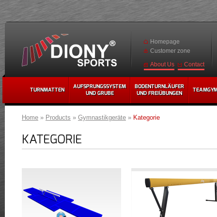
Homepage
Customer zone
Contact
About Us
AUFSPRUNGSSYSTEM
BODENTURNLÄUFER
TURNMATTEN
TEAMGY
UND GRUBE
UND FREIÜBUNGEN
Home
»
Products
»
Gymnastikgeräte
»
Kategorie
KATEGORIE