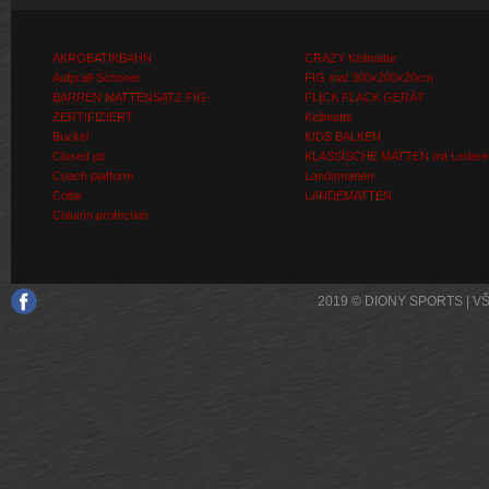
AKROBATIKBAHN
CRAZY Keilmatte
Aufprall-Schoner
FIG mat 300x200x20cm
BARREN MATTENSATZ FIG-
FLICK FLACK GERÄT
ZERTIFIZIERT
Keilmatte
Buckel
KIDS BALKEN
Closed pit
KLASSISCHE MATTEN mit Ledere
Coach platform
Landematten
Collar
LANDEMATTEN
Column protection
2019 © DIONY SPORTS | 