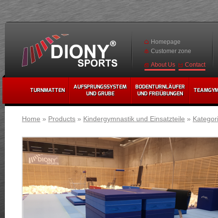
Homepage
Customer zone
Contact
About Us
AUFSPRUNGSSYSTEM
BODENTURNLÄUFER
TURNMATTEN
TEAMGY
UND GRUBE
UND FREIÜBUNGEN
Home
»
Products
»
Kindergymnastik und Einsatzteile
»
Kategor