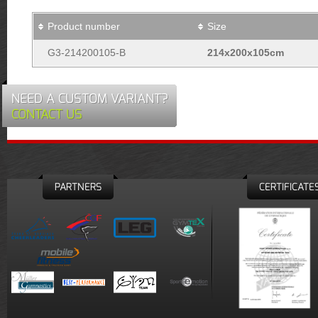
Product number
Size
G3-214200105-B
214x200x105cm
NEED A CUSTOM VARIANT?
CONTACT US
PARTNERS
CERTIFICATE